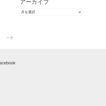
アーカイブ
ア
ー
カ
イ
ブ
エティー」
acebook