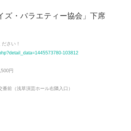
ボーイズ・バラエティー協会」下席
ください！
w.php?detail_data=1445573780-103812
500円
交番前（浅草演芸ホール右隣入口）