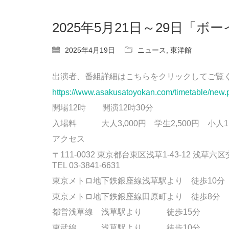
2025年5月21日～29日「
2025年4月19日
ニュース
,
東洋館
出演者、番組詳細はこちらをクリックしてご覧
https://www.asakusatoyokan.com/timetable/ne
開場12時 開演12時30分
入場料 大人3,000円 学生2,500円 小人1,
アクセス
〒
111-0032
東京都台東区浅草
1-43-12
浅草六区
TEL 03-3841-6631
東京メトロ地下鉄銀座線浅草駅より 徒歩
10
分
東京メトロ地下鉄銀座線田原町より 徒歩
8
分
都営浅草線 浅草駅より 徒歩
15
分
東武線 浅草駅より 徒歩
10
分