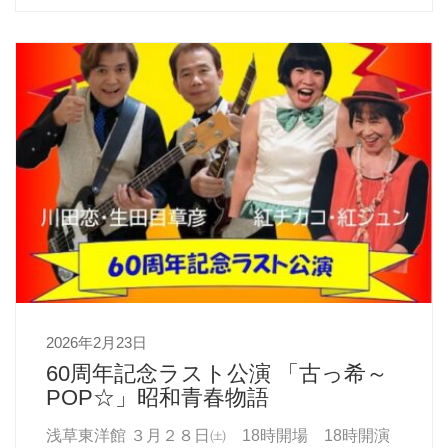
2026年2月23日
60周年記念ラスト公演 「古っ希～
POP☆」昭和青春物語
浅草東洋館 ３月２８日㈯ 18時開場 18時開演