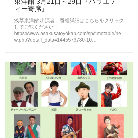
東洋館 3月21日～29日『バラエテ
ィー寄席』
浅草東洋館 出演者、番組詳細はこちらをクリック
してご覧ください！
https://www.asakusatoyokan.com/sp/timetable/ne
w.php?detail_data=1445573780-10…