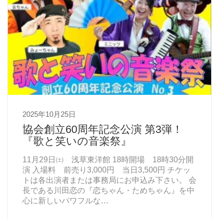
2025年10月25日
協会創立60周年記念公演 第3弾！
『歌と笑いの音楽祭』
11月29日㈯ 浅草東洋館 18時開場 18時30分開
演 入場料 前売り3,000円 当日3,500円 チケッ
トは各出演者または事務局にお申込み下さい。 会
長である川田恋の『恋ちゃん・ためちゃん』を中
心に新しいパワフルな…