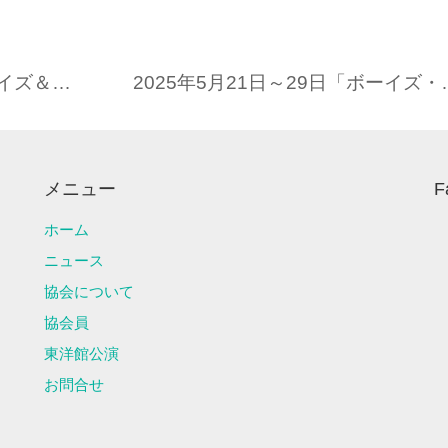
4月30日(水）浅草東洋館『特選ボーイズ＆バラエティー』スペシャル
2025年5月21日～
メニュー
F
ホーム
ニュース
協会について
協会員
東洋館公演
お問合せ