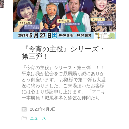
『今宵の主役』シリーズ・
第三弾！
『今宵の主役』シリーズ・第三弾！！！
平素は我が協会をご贔屓賜り誠にありが
とう御座います。 お陰様で第二弾も大盛
況に終わりました。ご来場頂いたお客様
には心より感謝申し上げます。 「アコギ
一本勝負！堀尾和孝と酔弦な仲間たち…
2023年4月3日
ニュース