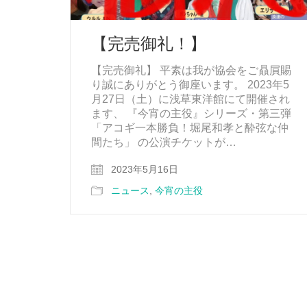
【完売御礼！】
【完売御礼】 平素は我が協会をご贔屓賜
り誠にありがとう御座います。 2023年5
月27日（土）に浅草東洋館にて開催され
ます、 『今宵の主役』シリーズ・第三弾
「アコギ一本勝負！堀尾和孝と酔弦な仲
間たち」 の公演チケットが…
2023年5月16日
ニュース
,
今宵の主役