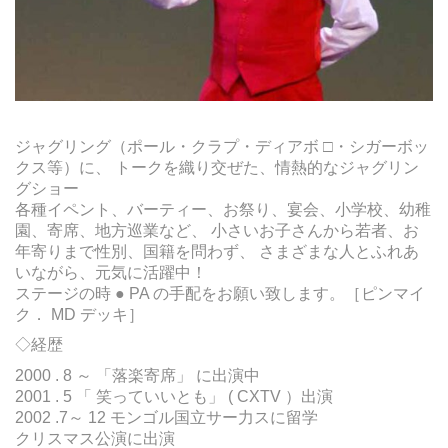
ジャグリング（ポール・クラプ・ディアボ □・シガーボッ
クス等）に、 トークを織り交ぜた、情熱的なジャグリン
グショー
各種イペント、バーティー、お祭り、宴会、小学校、幼稚
園、寄席、地方巡業など、 小さいお子さんから若者、お
年寄りまで性別、国籍を問わず、 さまざまな人とふれあ
いながら、元気に活躍中！
ステージの時 ● PA の手配をお願い致します。［ピンマイ
ク． MD デッキ］
◇経歴
2000 . 8 ～ 「落楽寄席」 に出演中
2001 . 5 「 笑っていいとも」 ( CXTV ）出演
2002 .7～ 12 モンゴル国立サー力スに留学
クリスマス公演に出演