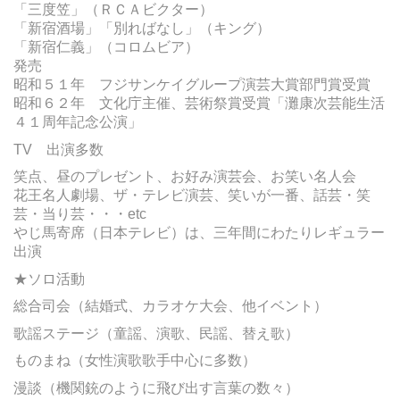
「三度笠」（ＲＣＡビクター）
「新宿酒場」「別ればなし」（キング）
「新宿仁義」（コロムビア）
発売
昭和５１年 フジサンケイグループ演芸大賞部門賞受賞
昭和６２年 文化庁主催、芸術祭賞受賞「灘康次芸能生活
４１周年記念公演」
TV 出演多数
笑点、昼のプレゼント、お好み演芸会、お笑い名人会
花王名人劇場、ザ・テレビ演芸、笑いが一番、話芸・笑
芸・当り芸・・・etc
やじ馬寄席（日本テレビ）は、三年間にわたりレギュラー
出演
★ソロ活動
総合司会（結婚式、カラオケ大会、他イベント）
歌謡ステージ（童謡、演歌、民謡、替え歌）
ものまね（女性演歌歌手中心に多数）
漫談（機関銃のように飛び出す言葉の数々）