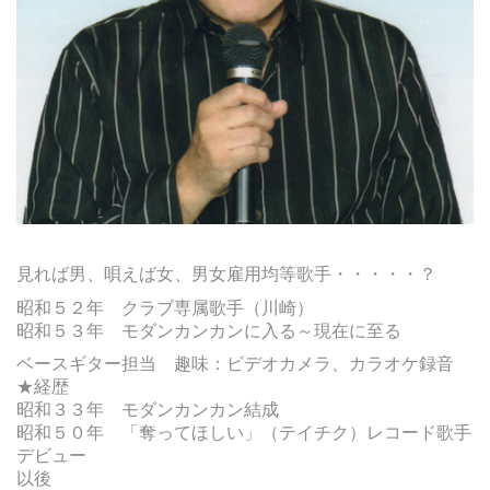
見れば男、唄えば女、男女雇用均等歌手・・・・・？
昭和５２年 クラブ専属歌手（川崎）
昭和５３年 モダンカンカンに入る～現在に至る
ベースギター担当 趣味：ビデオカメラ、カラオケ録音
★経歴
昭和３３年 モダンカンカン結成
昭和５０年 「奪ってほしい」（テイチク）レコード歌手
デビュー
以後